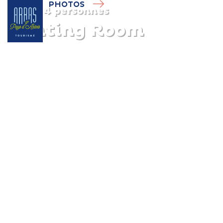
PHOTOS
4 personnes
Banting Room