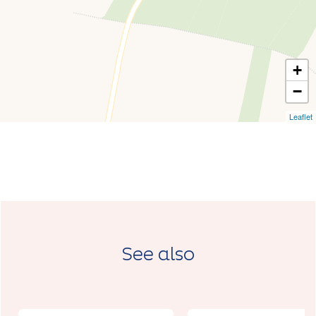
+
−
Leaflet
See also