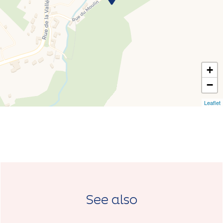
+
−
Leaflet
See also