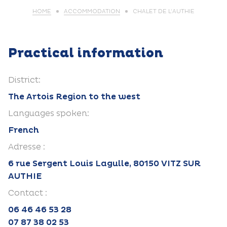
HOME
ACCOMMODATION
CHALET DE L’AUTHIE
Practical information
District:
The Artois Region to the west
Languages spoken:
French
Adresse :
6 rue Sergent Louis Lagulle, 80150 VITZ SUR
AUTHIE
Contact :
06 46 46 53 28
07 87 38 02 53