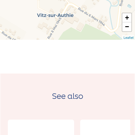
+
−
Leaflet
See also