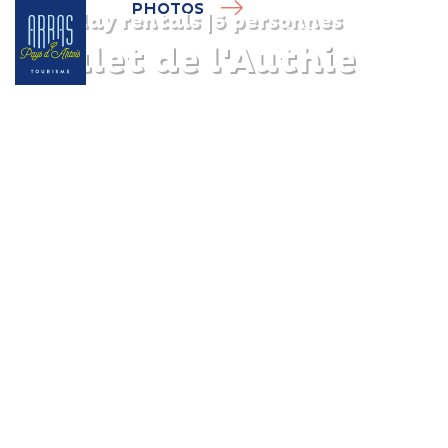
PHOTOS
Holiday rentals
|
6 personnes
Chalet de l'Authie