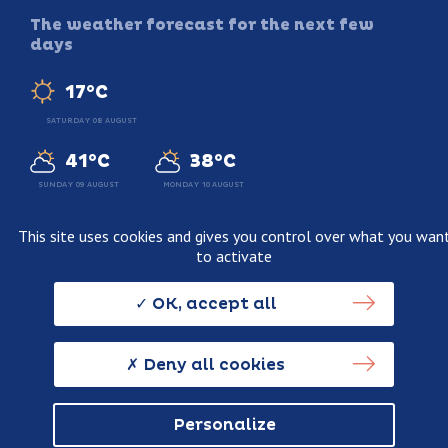
The weather forecast for the next few
days
17°C
SATURDAY 08 AUGUST
41°C
38°C
SUNDAY 09 AUGUST
MONDAY 10 AUGUST
This site uses cookies and gives you control over what you wan
to activate
Legal information
Terms and conditions of sale
OK, accept all
Personnal data usage policy
Credits
Deny all cookies
Personalize