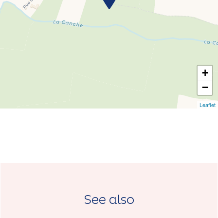
+
−
Leaflet
See also