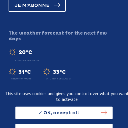
JE M'ABONNE
The weather forecast for the next few
days
20°C
THURSDAY 06 AUGUST
31°C
33°C
FRIDAY 07 AUGUST
SATURDAY 08 AUGUST
This site uses cookies and gives you control over what you wan
to activate
Legal information
Terms and conditions of sale
OK, accept all
Personnal data usage policy
Credits