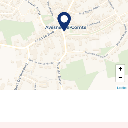
+
−
Leaflet