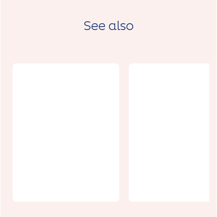
See also
Gîte de la
Cense Fleury
Ospaloft