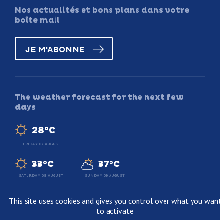
Nos actualités et bons plans dans votre
boîte mail
JE M'ABONNE
The weather forecast for the next few
days
28°C
FRIDAY 07 AUGUST
33°C
37°C
SATURDAY 08 AUGUST
SUNDAY 09 AUGUST
This site uses cookies and gives you control over what you wan
to activate
Legal information
Terms and conditions of sale