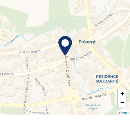
+
−
Leaflet