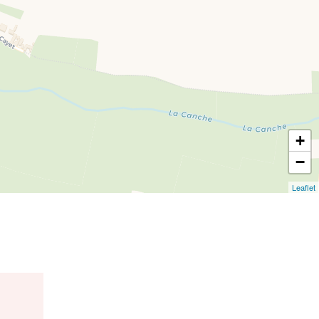
+
−
Leaflet