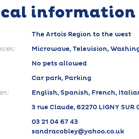
ical information
The Artois Region to the west
ices:
Microwave, Television, Washin
No pets allowed
Car park, Parking
en:
English, Spanish, French, Itali
3 rue Claude, 62270 LIGNY SU
03 21 04 67 43
sandracobley@yahoo.co.uk