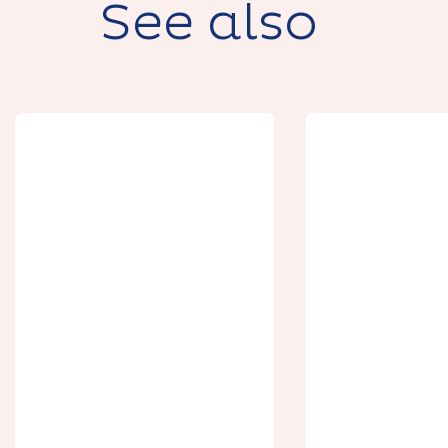
See also
Le 47: Une pause
à la campagne
Appartement 1er
La Ferme
étage
Jericho