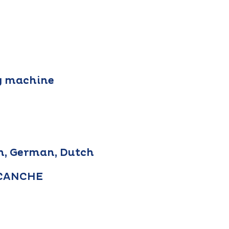
g machine
an, German, Dutch
R CANCHE