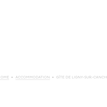
life
HOME
ACCOMMODATION
GÎTE DE LIGNY-SUR-CANC
The great
Spo
outdoors
lei