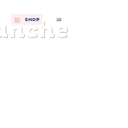
Canche
EN
SHOP
FR
NL
On the
s of
Remembra