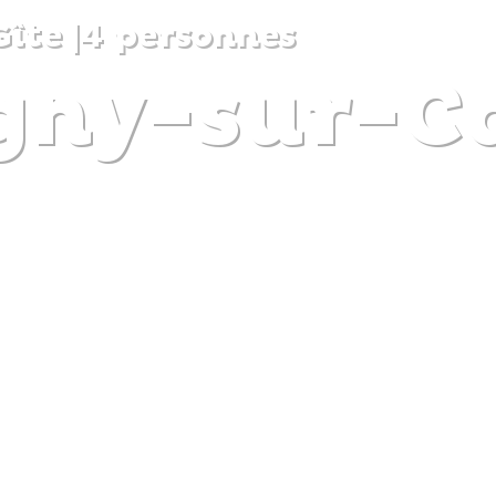
Gîte
|
4 personnes
igny-sur-
DISCOVER
PLAN
EXPERIENCE
DIARY
The gentle pleasure