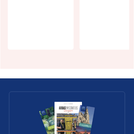
Le château 
Fresnoy-
Le Loubarré
Gohelle