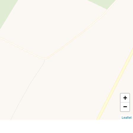
+
−
Leaflet