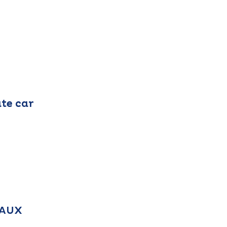
ate car
VAUX