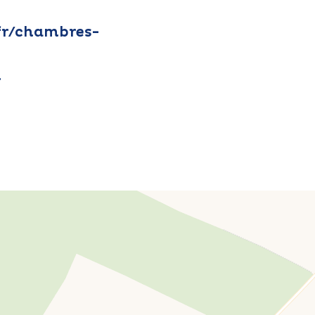
fr/chambres-
m