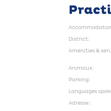
Pract
Accommodation
District:
Amenities & serv
Animaux:
Parking:
Languages spok
Adresse :