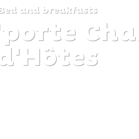
Bed and breakfasts
'porte Ch
DISCOVER
PLAN
EXPERIENCE
DIARY
d'Hôtes
The gentle pleasure