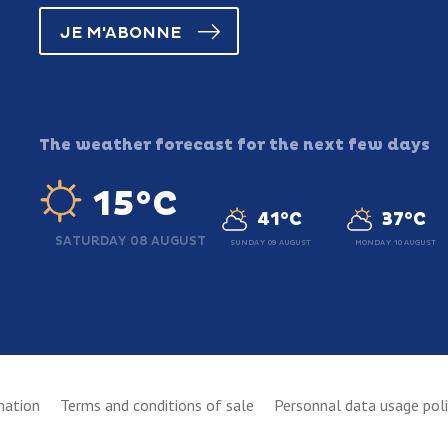
JE M'ABONNE
The weather forecast for the next few days
15°C
41°C
37°C
SATURDAY 08 AUGUST
SUNDAY 09 AUGUST
MONDAY 10 AUGUST
mation
Terms and conditions of sale
Personnal data usage pol