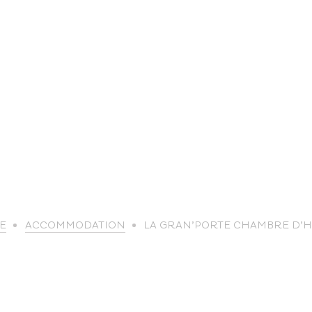
life
E
ACCOMMODATION
LA GRAN’PORTE CHAMBRE D’
The great
Spo
outdoors
lei