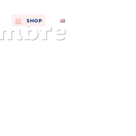
ambre
EN
SHOP
FR
NL
On the
s of
Remembra