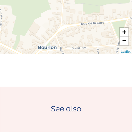
+
−
Leaflet
See also