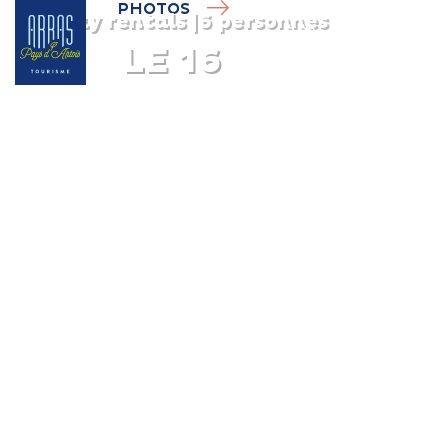
PHOTOS
Holiday rentals
|
6 personnes
LE 16