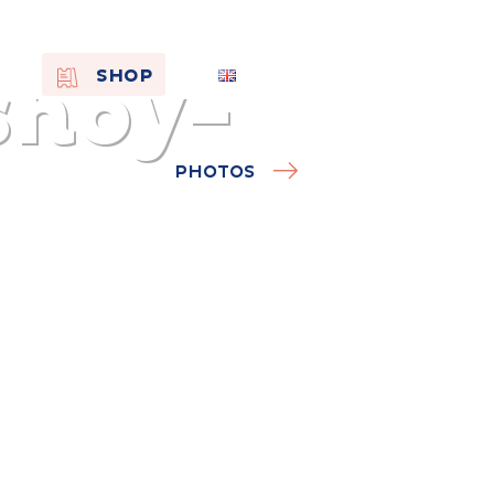
snoy-
EN
SHOP
FR
NL
PHOTOS
On the
s of
Remembra