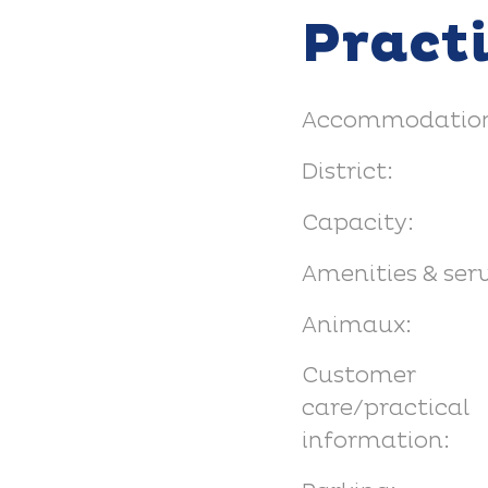
Pract
Accommodation
District:
Capacity:
Amenities & serv
Animaux:
Customer
care/practical
information: