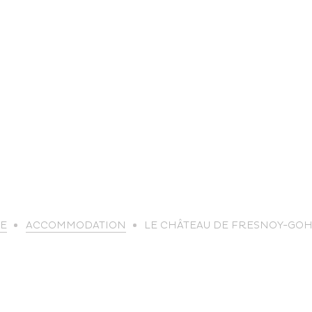
life
E
ACCOMMODATION
LE CHÂTEAU DE FRESNOY-GO
The great
Spo
outdoors
lei