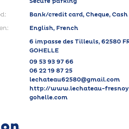
Secure parking
d:
Bank/credit card, Cheque, Cash
en:
English, French
6 impasse des Tilleuls, 62580
GOHELLE
09 53 93 97 66
06 22 19 87 25
lechateau62580@gmail.com
http://www.lechateau-fresnoy
gohelle.com
ion