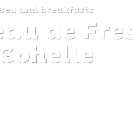
Bed and breakfasts
eau de Fre
DISCOVER
PLAN
EXPERIENCE
DIARY
Gohelle
The gentle pleasure