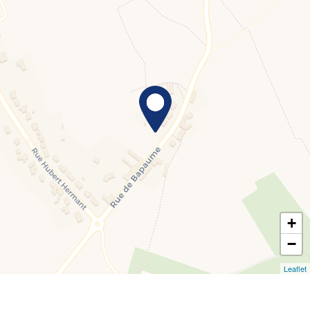
+
−
Leaflet