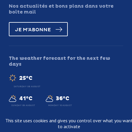
Nos actualités et bons plans dans votre
boîte mail
JE M'ABONNE
The weather forecast for the next few
days
25°C
SATURDAY 08 AUGUST
41°C
36°C
SUNDAY 09 AUGUST
MONDAY 10 AUGUST
This site uses cookies and gives you control over what you wan
to activate
Legal information
Terms and conditions of sale