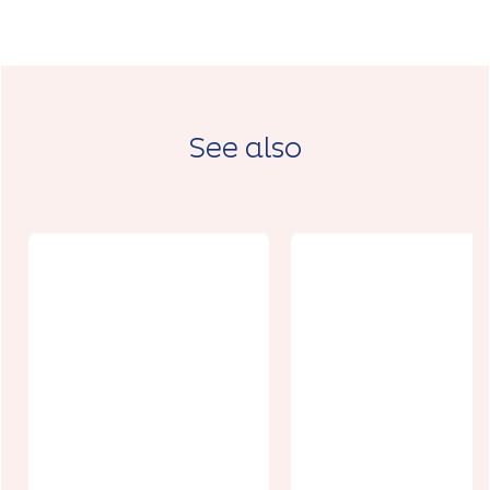
See also
Gîte de
l'Abbaye
La
d'Etrun
Mésangeraie