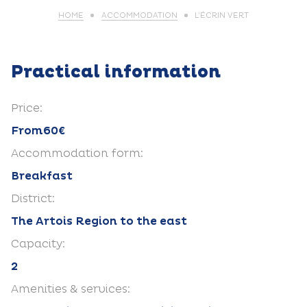
HOME
ACCOMMODATION
L’ÉCRIN VERT
Practical information
Price:
From60€
Accommodation form:
Breakfast
District:
The Artois Region to the east
Capacity:
2
Amenities & services: