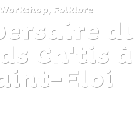
Workshop, Folklore
versaire d
DISCOVER
PLAN
EXPERIENCE
DIARY
ds Ch'tis 
aint-Eloi
The gentle pleasure