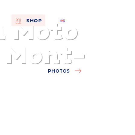
u Moto
EN
SHOP
FR
NL
à Mont-
PHOTOS
On the
s of
Remembra