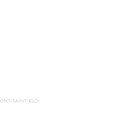
nce Trails
MONT-SAINT-ELOI
rt and
sure