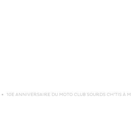
life
10E ANNIVERSAIRE DU MOTO CLUB SOURDS CH’TIS À 
The great
Spo
outdoors
lei