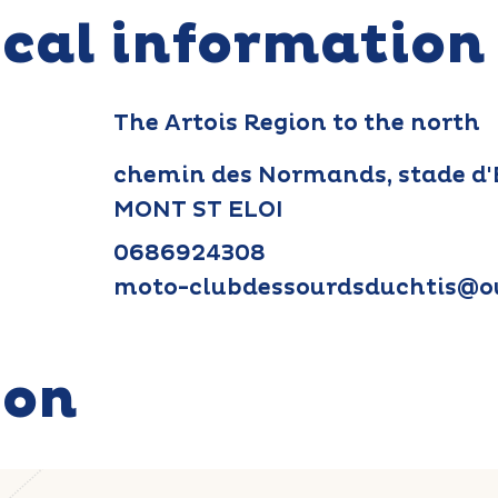
ical information
The Artois Region to the north
chemin des Normands, stade d'
MONT ST ELOI
0686924308
moto-clubdessourdsduchtis@o
ion