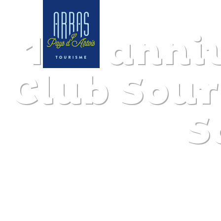
10e anni
Club Sour
S