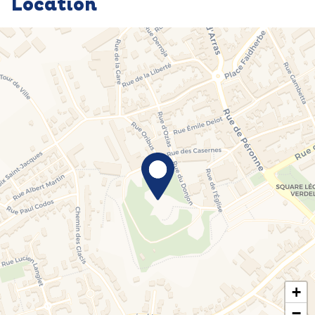
Location
+
−