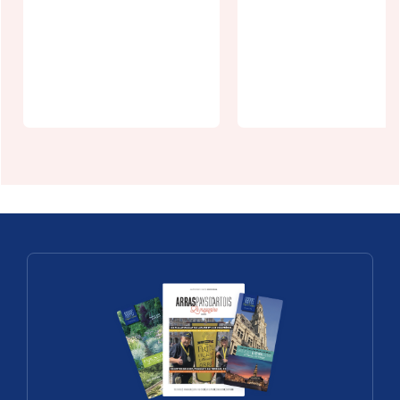
"Les Transes
Un week-end,
de Marie
un village :
Grauette" à
Vitz-sur-
Monchy-
Authie
Breton