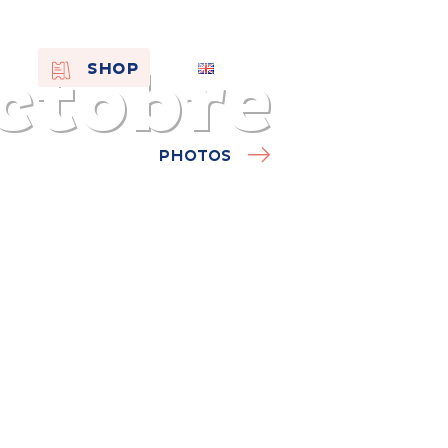
ctobre
EN
SHOP
FR
NL
PHOTOS
On the
s of
Remembra