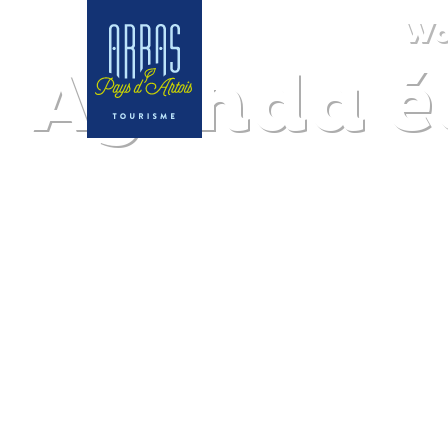
Wo
Agenda éc