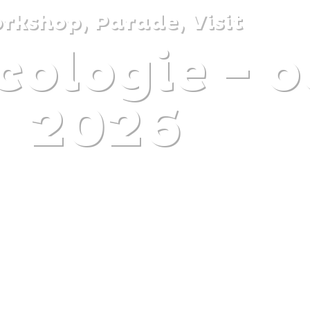
rkshop, Parade, Visit
ologie - o
DISCOVER
PLAN
EXPERIENCE
DIARY
2026
The gentle pleasure