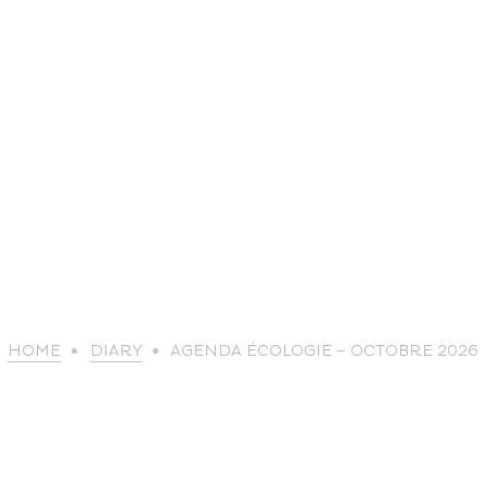
life
HOME
DIARY
AGENDA ÉCOLOGIE – OCTOBRE 2026
The great
Spo
outdoors
lei