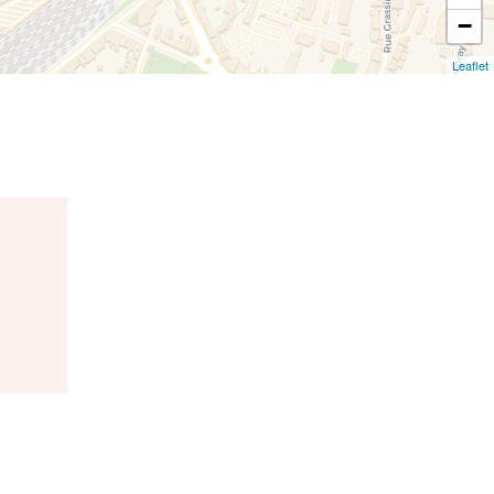
−
Leaflet