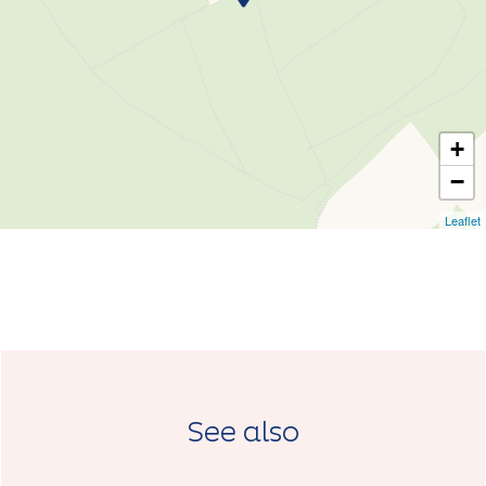
+
−
Leaflet
See also