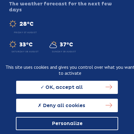
The weather forecast for the next few
days
28°C
FRIDAY 07 AUGUST
33°C
37°C
SATURDAY 08 AUGUST
SUNDAY 09 AUGUST
This site uses cookies and gives you control over what you wan
to activate
Legal information
Terms and conditions of sale
OK, accept all
Personnal data usage policy
Credits
Deny all cookies
Personalize