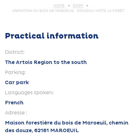
HOME
DIARY
ANIMATION AU BOIS DE MAROEUIL : DOUDOU VISITE LA FORÊT
Practical information
District:
The Artois Region to the south
Parking:
Car park
Languages spoken:
French
Adresse :
Maison forestière du bois de Maroeuil, chemin
des douze, 62161 MAROEUIL