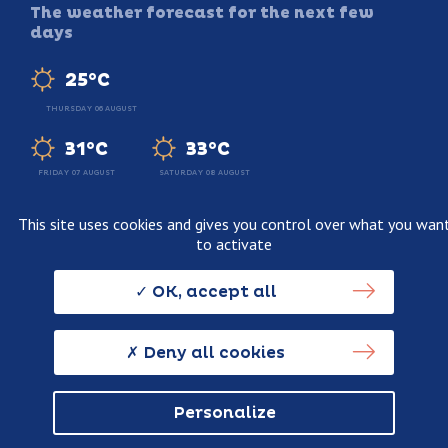
The weather forecast for the next few
days
25°C
THURSDAY 06 AUGUST
31°C
33°C
FRIDAY 07 AUGUST
SATURDAY 08 AUGUST
This site uses cookies and gives you control over what you wan
to activate
Legal information
Terms and conditions of sale
OK, accept all
Personnal data usage policy
Credits
Deny all cookies
Personalize