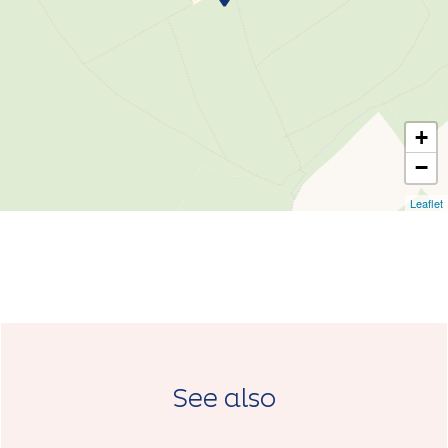
+
−
Leaflet
See also