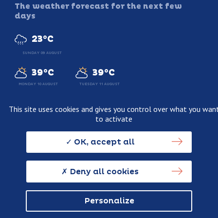
The weather forecast for the next few
days
23°C
SUNDAY 09 AUGUST
39°C
39°C
MONDAY 10 AUGUST
TUESDAY 11 AUGUST
This site uses cookies and gives you control over what you wan
to activate
Legal information
Terms and conditions of sale
OK, accept all
Personnal data usage policy
Credits
Deny all cookies
Personalize