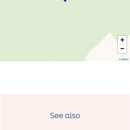
+
−
Leaflet
See also