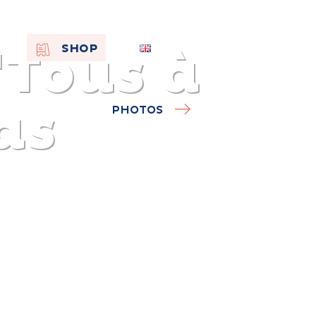
"Tous à
EN
SHOP
FR
NL
as
PHOTOS
On the
s of
Remembra