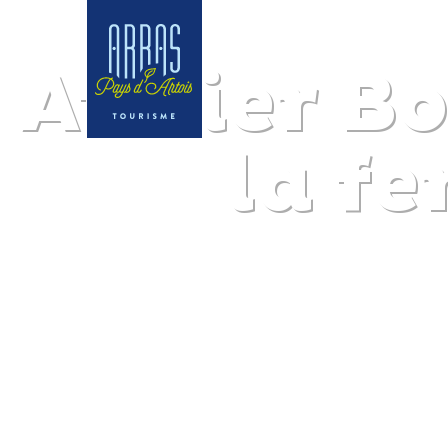
Atelier B
la fe