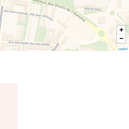
+
−
Leaflet