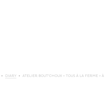
life
DIARY
ATELIER BOUT’CHOUX « TOUS À LA FERME » 
The great
Spo
outdoors
lei