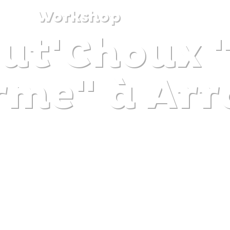
Workshop
out'Choux 
DISCOVER
PLAN
EXPERIENCE
DIARY
rme" à Arr
The gentle pleasure