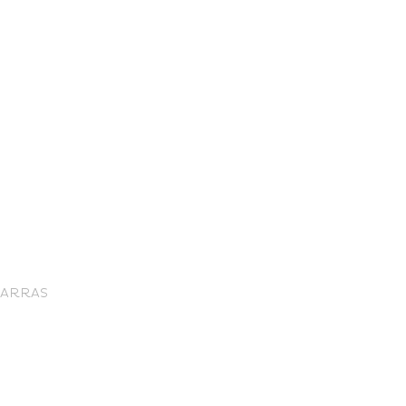
nce Trails
À ARRAS
rt and
sure