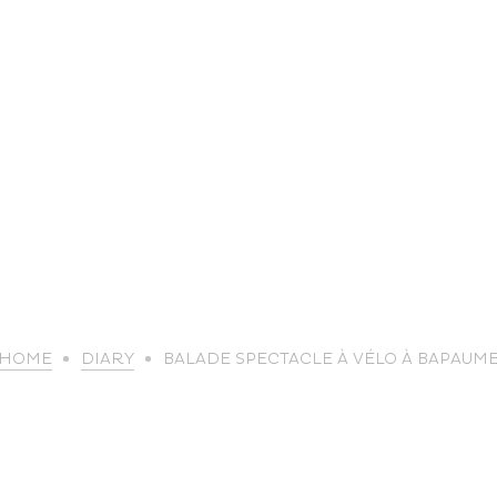
life
HOME
DIARY
BALADE SPECTACLE À VÉLO À BAPAUM
The great
Spo
outdoors
lei