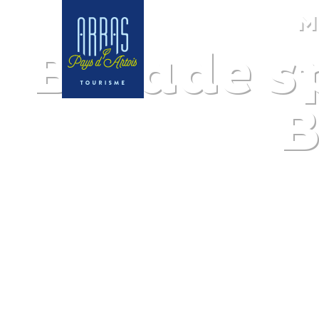
M
Balade sp