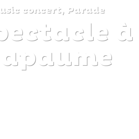
usic concert, Parade
ectacle à 
DISCOVER
PLAN
EXPERIENCE
DIARY
Bapaume
The gentle pleasure