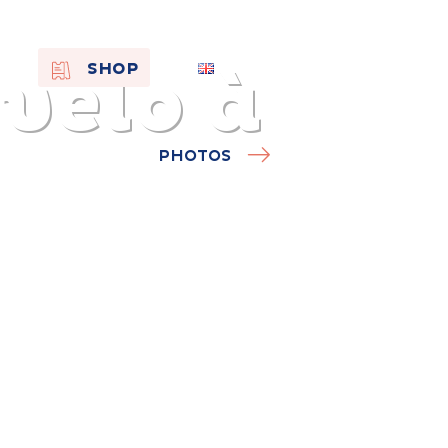
vélo à
EN
SHOP
FR
NL
PHOTOS
On the
s of
Remembra