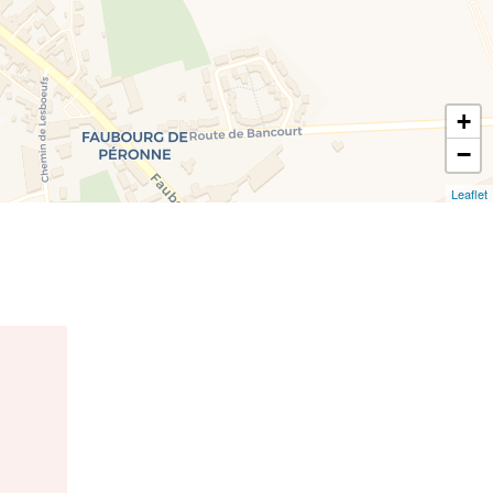
+
−
Leaflet