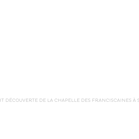
life
IT DÉCOUVERTE DE LA CHAPELLE DES FRANCISCAINES À 
The great
Spo
outdoors
lei