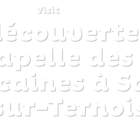
Visit
découverte
DISCOVER
PLAN
EXPERIENCE
DIARY
apelle des
caines à S
sur-Ternoi
The gentle pleasure