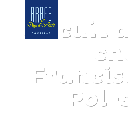
Circuit 
ch
Francis
Pol-