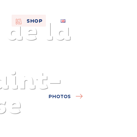
 de la
EN
SHOP
FR
NL
aint-
se
PHOTOS
On the
s of
Remembra