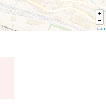
+
−
Leaflet