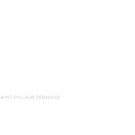
nce Trails
SAINT-POL-SUR-TERNOISE
rt and
sure