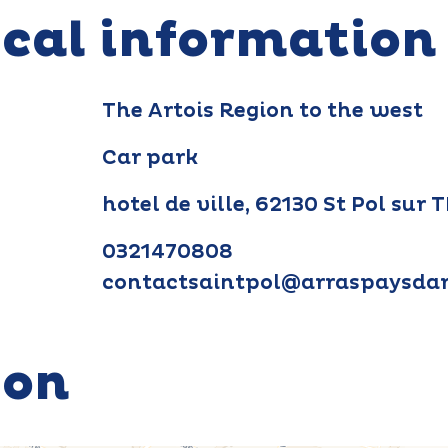
ical information
The Artois Region to the west
Car park
hotel de ville, 62130 St Pol sur
0321470808
contactsaintpol@arraspaysdar
ion