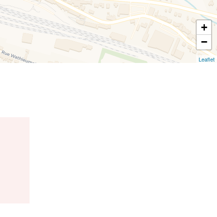
+
−
Leaflet