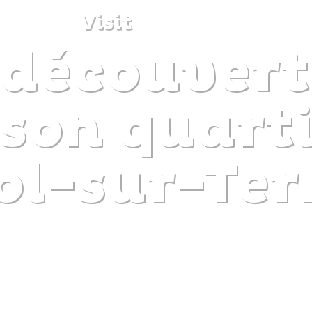
Visit
 découvert
DISCOVER
PLAN
EXPERIENCE
DIARY
son quarti
ol-sur-Ter
The gentle pleasure