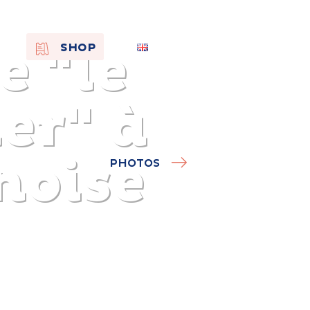
e "le
EN
SHOP
FR
NL
er" à
noise
PHOTOS
On the
s of
Remembra