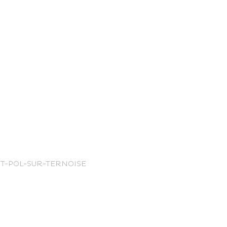
nce Trails
NT-POL-SUR-TERNOISE
rt and
sure