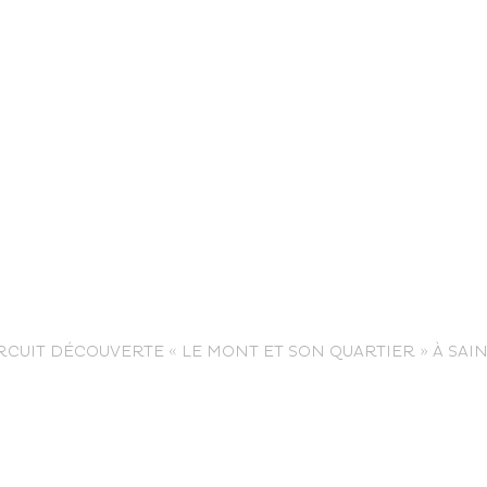
life
RCUIT DÉCOUVERTE « LE MONT ET SON QUARTIER » À SAI
The great
Spo
outdoors
lei