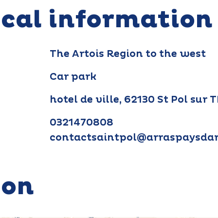
ical information
The Artois Region to the west
Car park
hotel de ville, 62130 St Pol sur
0321470808
contactsaintpol@arraspaysdar
ion