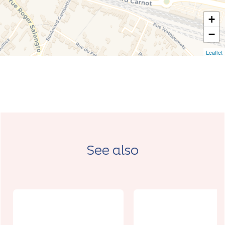
+
−
Leaflet
See also