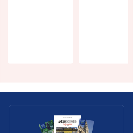
Journées
Européenne
Un week-end,
du
un village :
Patrimoine 
Willencourt
Arras