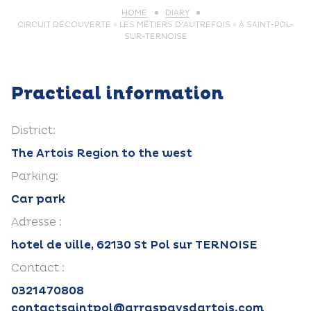
HOME
DIARY
CIRCUIT DÉCOUVERTE « LES MÉTIERS D’AUTREFOIS » À SAINT-POL-
SUR-TERNOISE
Practical information
District:
The Artois Region to the west
Parking:
Car park
Adresse :
hotel de ville, 62130 St Pol sur TERNOISE
Contact :
0321470808
contactsaintpol@arraspaysdartois.com