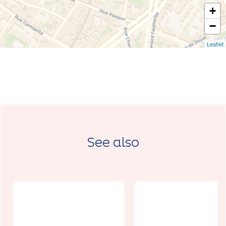
+
−
Leaflet
See also