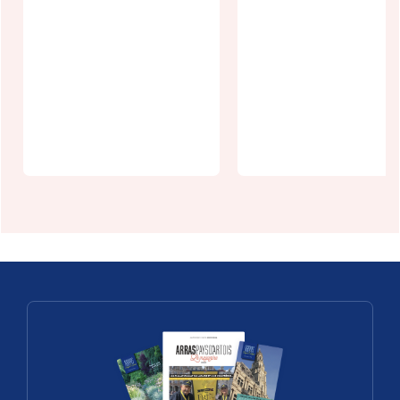
Un week-end
Balade en
un village :
kayak au fil
Conchy-sur-
de l'eau
Canche