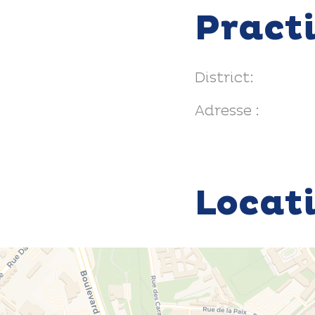
Pract
District:
Adresse :
Locat