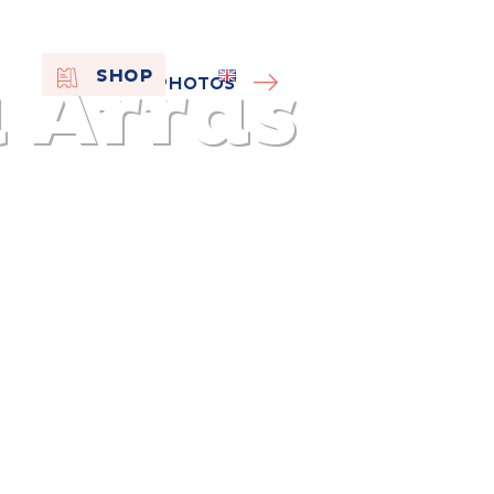
 Arras
EN
SHOP
PHOTOS
FR
NL
On the
s of
Remembra