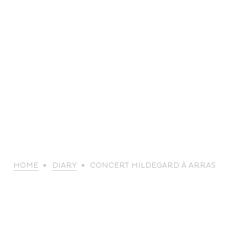
life
HOME
DIARY
CONCERT HILDEGARD À ARRAS
The great
Spo
outdoors
lei