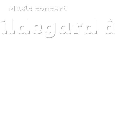
Music concert
ildegard à
DISCOVER
PLAN
EXPERIENCE
DIARY
The gentle pleasure