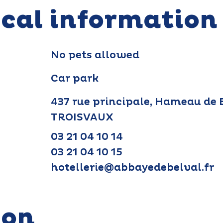
ical information
No pets allowed
Car park
437 rue principale, Hameau de 
TROISVAUX
03 21 04 10 14
03 21 04 10 15
hotellerie@abbayedebelval.fr
ion