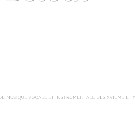
life
E MUSIQUE VOCALE ET INSTRUMENTALE DES XVIÈME ET XV
The great
Spo
outdoors
lei