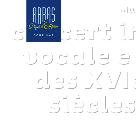
Mus
concert i
vocale e
des XVI
siècle