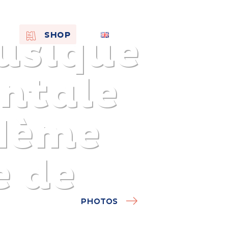
musique
EN
SHOP
FR
NL
entale
IIème
e de
On the
PHOTOS
s of
Remembra