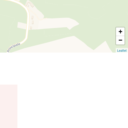
+
−
Leaflet