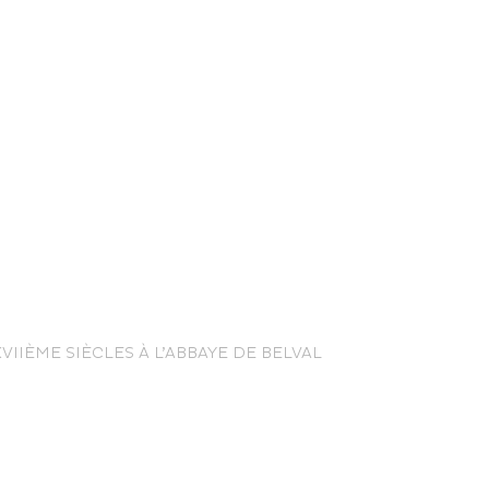
nce Trails
IIÈME SIÈCLES À L’ABBAYE DE BELVAL
rt and
sure