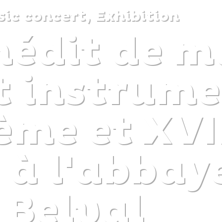
ic concert, Exhibition
nédit de 
DISCOVER
PLAN
EXPERIENCE
DIARY
t instrum
ème et XV
s à l'abbay
Belval
The gentle pleasure