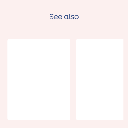
See also
Un week-end,
La
un village :
R'andouillet
Willencourt
e d'Arras