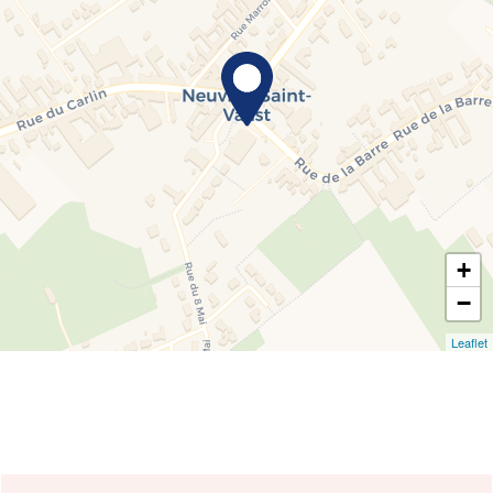
+
−
Leaflet