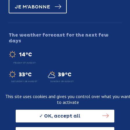
JE M'ABONNE
The weather forecast for the next few
days
14°C
FRIDAY 07 AUGUST
33°C
39°C
SATURDAY 08 AUGUST
SUNDAY 09 AUGUST
This site uses cookies and gives you control over what you wan
to activate
Legal information
Terms and conditions of sale
OK, accept all
Personnal data usage policy
Credits