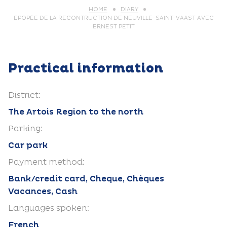
HOME
DIARY
EPOPÉE DE LA RECONTRUCTION DE NEUVILLE-SAINT-VAAST AVEC
ERNEST PETIT
Practical information
District:
The Artois Region to the north
Parking:
Car park
Payment method:
Bank/credit card, Cheque, Chèques
Vacances, Cash
Languages spoken:
French