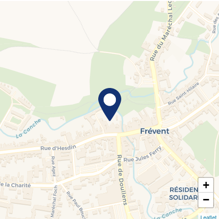
+
−
Leaflet