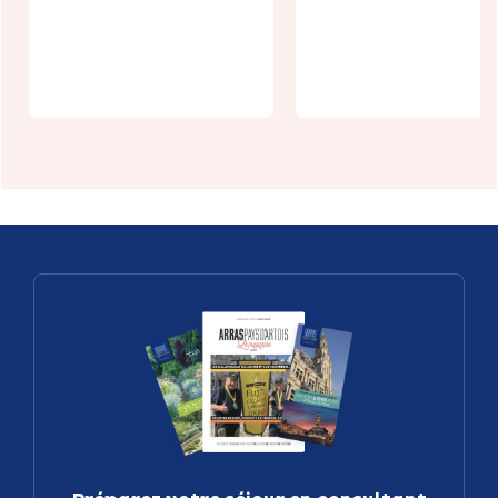
Fête de
Festival Les
l'Andouillette
Inouies