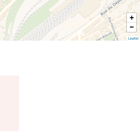
+
−
Leaflet