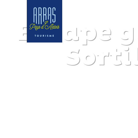
Escape g
Sorti