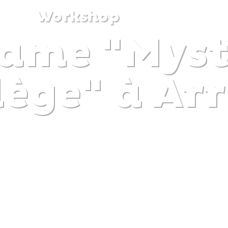
Workshop
ame "Myst
DISCOVER
PLAN
EXPERIENCE
DIARY
lège" à Ar
The gentle pleasure