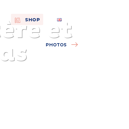
ère et
EN
SHOP
FR
NL
ras
PHOTOS
On the
s of
Remembra