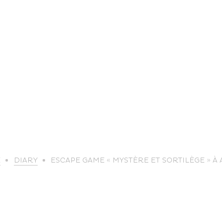
life
E
DIARY
ESCAPE GAME « MYSTÈRE ET SORTILÈGE » À
The great
Spo
outdoors
lei