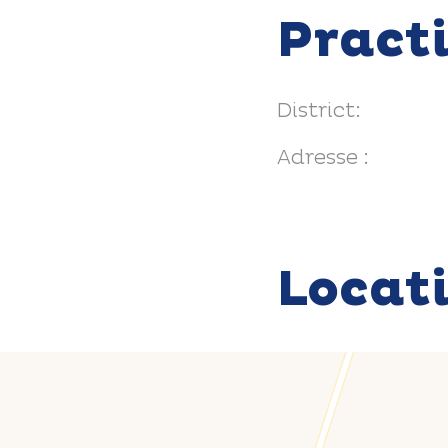
Pract
District:
Adresse :
Locat