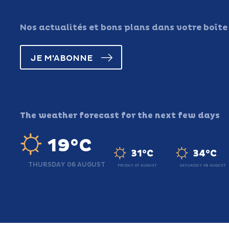
Nos actualités et bons plans dans votre boîte
JE M'ABONNE
The weather forecast for the next few days
19°C
31°C
34°C
THURSDAY 06 AUGUST
FRIDAY 07 AUGUST
SATURDAY 08 AUGUST