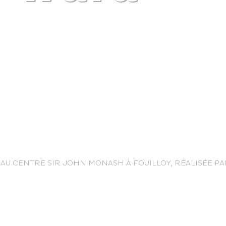
life
 AU CENTRE SIR JOHN MONASH À FOUILLOY, RÉALISÉE PA
The great
Spo
outdoors
lei