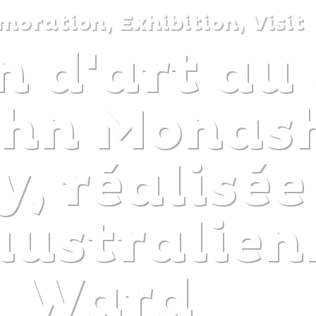
ration, Exhibition, Visit
n d'art au
DISCOVER
PLAN
EXPERIENCE
DIARY
ohn Monas
y, réalisée
 australie
Ward
The gentle pleasure