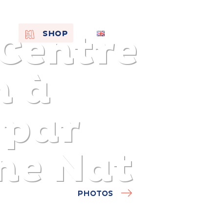
 Centre
EN
SHOP
FR
NL
h à
 par
nne Nat
On the
PHOTOS
s of
Remembra