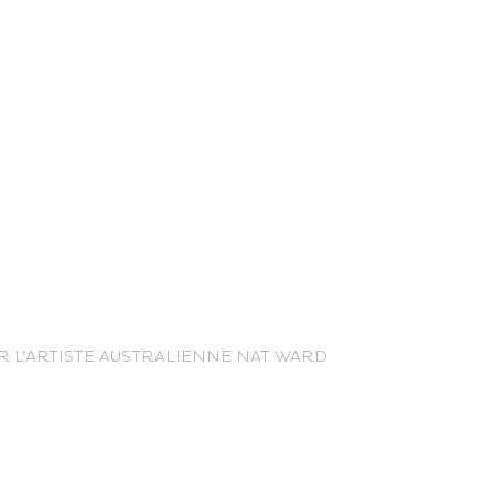
nce Trails
R L’ARTISTE AUSTRALIENNE NAT WARD
rt and
sure