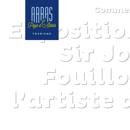
Commemo
Expositio
Sir J
Fouillo
l’artiste