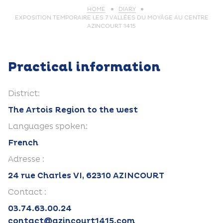
HOME
DIARY
EXPOSITION TEMPORAIRE LES 7 VALLÉES DU MOYÂGE AU CENTRE
AZINCOURT 1415
Practical information
District:
The Artois Region to the west
Languages spoken:
French
Adresse :
24 rue Charles VI, 62310 AZINCOURT
Contact :
03.74.63.00.24
contact@azincourt1415.com