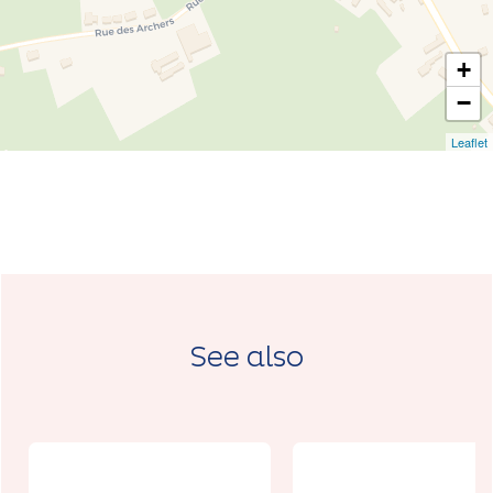
+
−
Leaflet
See also