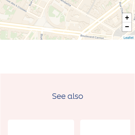
+
−
Leaflet
See also