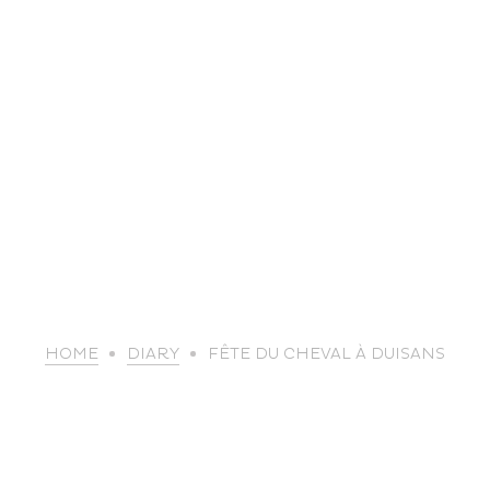
life
HOME
DIARY
FÊTE DU CHEVAL À DUISANS
The great
Spo
outdoors
lei