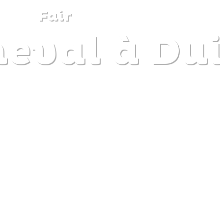
Fair
heval à Du
DISCOVER
PLAN
EXPERIENCE
DIARY
The gentle pleasure