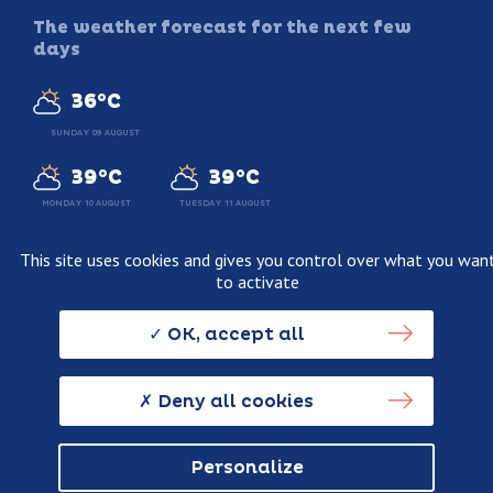
The weather forecast for the next few
days
36°C
SUNDAY 09 AUGUST
39°C
39°C
MONDAY 10 AUGUST
TUESDAY 11 AUGUST
This site uses cookies and gives you control over what you wan
to activate
Legal information
Terms and conditions of sale
OK, accept all
Personnal data usage policy
Credits
Deny all cookies
Personalize