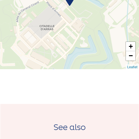
+
−
Leaflet
See also