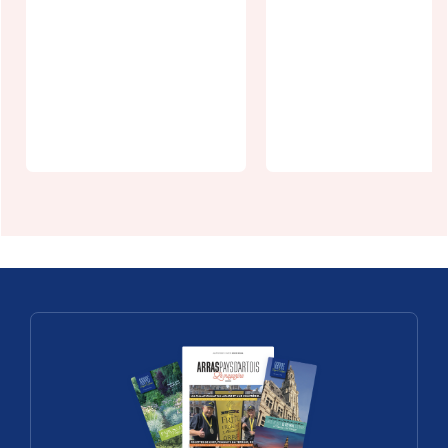
Agenda
Allez-vous
écologie -
gagner ce so
novembre
? Au Mont
2026
Saint-Eloi