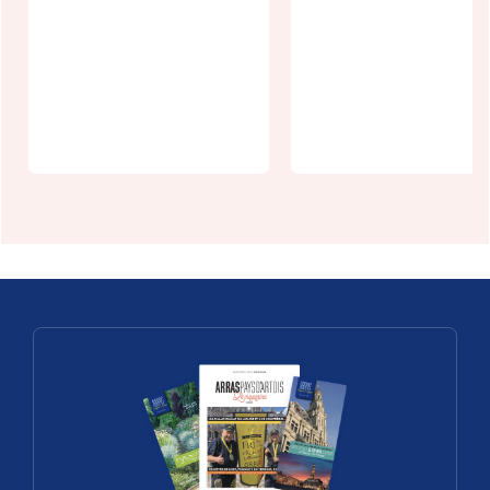
Paddle zen à
1 heure au
Riverside
coeur des
Park
places