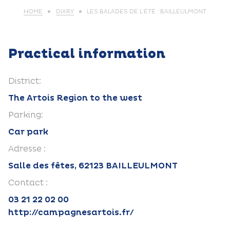
HOME
DIARY
LES BALADES DE L’ÉTÉ : BAILLEULMONT
Practical information
District:
The Artois Region to the west
Parking:
Car park
Adresse :
Salle des fêtes, 62123 BAILLEULMONT
Contact :
03 21 22 02 00
http://campagnesartois.fr/