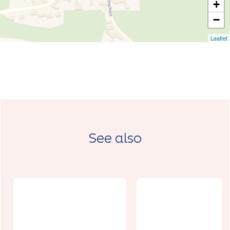
+
−
Leaflet
See also