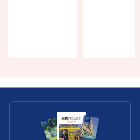
Visite
costumée du
Donjon avec
Agenda
le Seigneur de
écologie -
Bours
octobre 202