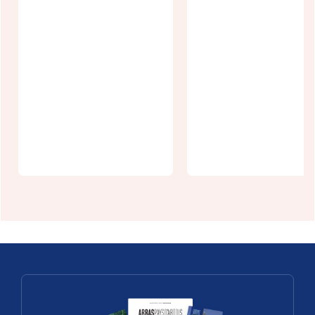
Evénement
Ouverture d
100% femmes
jardin Aux
au Manoir de
Arches de
Camblain
Jéricho