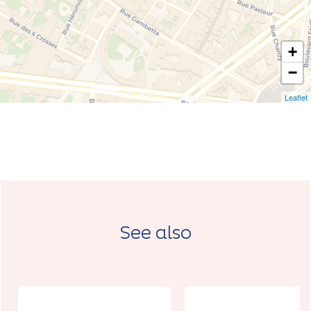
+
−
Leaflet
See also