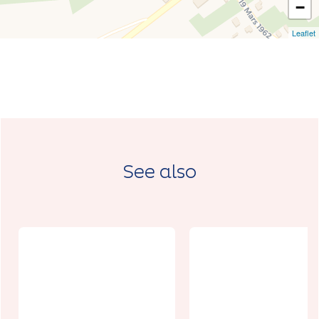
−
Leaflet
See also
Exposition L
présence