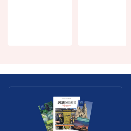
britannique
pendant la
Agenda
Grande
écologie -
Guerre à
août 2026
Hermaville