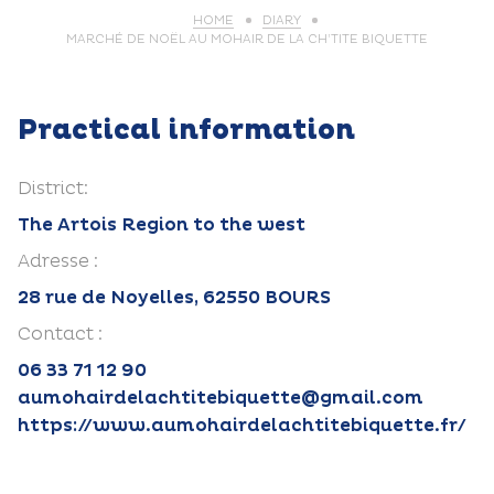
HOME
DIARY
MARCHÉ DE NOËL AU MOHAIR DE LA CH’TITE BIQUETTE
Practical information
District:
The Artois Region to the west
Adresse :
28 rue de Noyelles, 62550 BOURS
Contact :
06 33 71 12 90
aumohairdelachtitebiquette@gmail.com
https://www.aumohairdelachtitebiquette.fr/