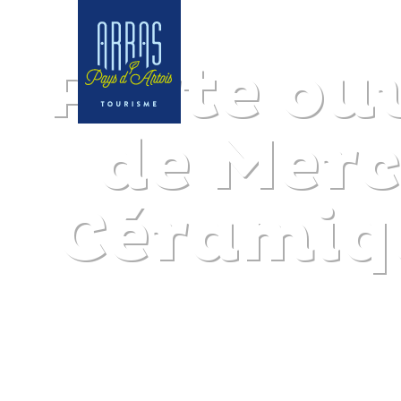
Porte ouv
de Merc
Céramiqu