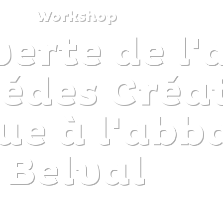
Workshop
erte de l'a
DISCOVER
PLAN
EXPERIENCE
DIARY
édes Créa
e à l'abb
Belval
The gentle pleasure