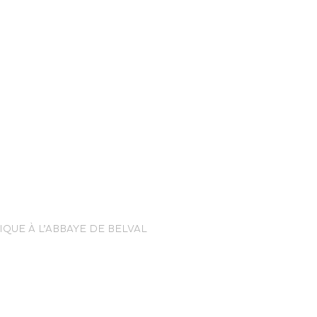
nce Trails
QUE À L’ABBAYE DE BELVAL
rt and
sure