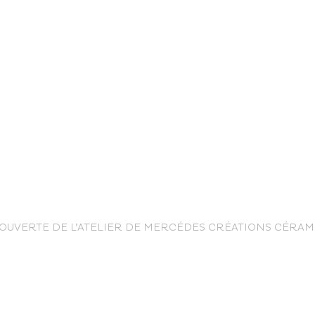
life
OUVERTE DE L’ATELIER DE MERCÉDES CRÉATIONS CÉRAMI
The great
Spo
outdoors
lei