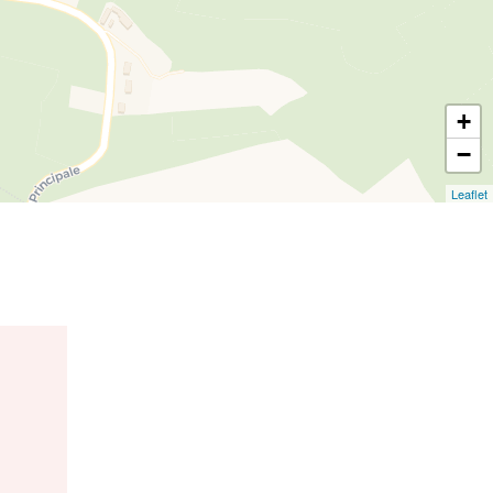
+
−
Leaflet