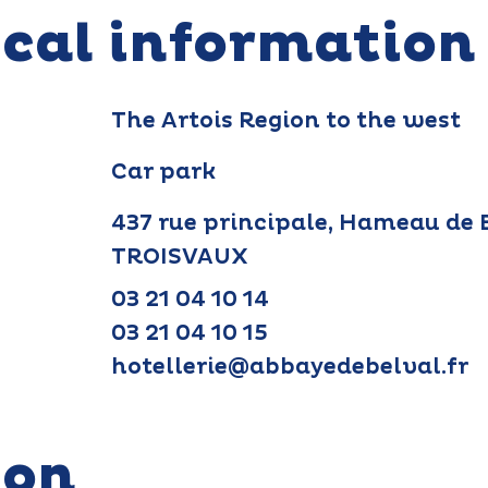
ical information
The Artois Region to the west
Car park
437 rue principale, Hameau de 
TROISVAUX
03 21 04 10 14
03 21 04 10 15
hotellerie@abbayedebelval.fr
ion