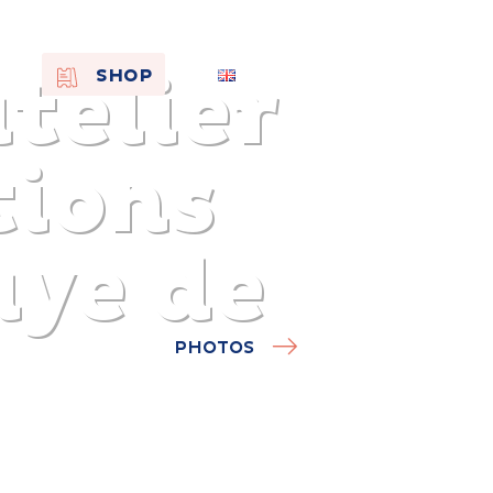
telier
EN
SHOP
FR
NL
tions
aye de
PHOTOS
On the
s of
Remembra