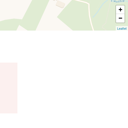
+
−
Leaflet