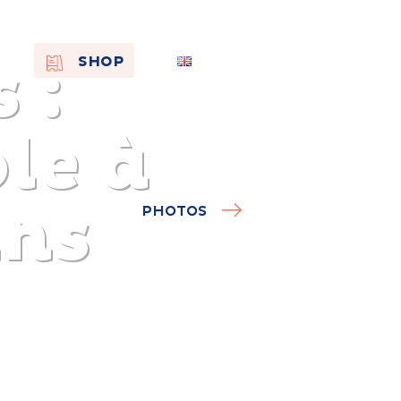
 :
EN
SHOP
FR
NL
le à
ns
PHOTOS
On the
s of
Remembra