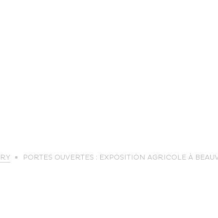
life
ARY
PORTES OUVERTES : EXPOSITION AGRICOLE À BEA
The great
Spo
outdoors
lei