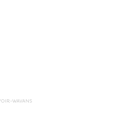
nce Trails
UVOIR-WAVANS
rt and
sure