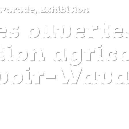
Parade, Exhibition
es ouvertes
DISCOVER
PLAN
EXPERIENCE
DIARY
ion agrico
voir-Wava
The gentle pleasure