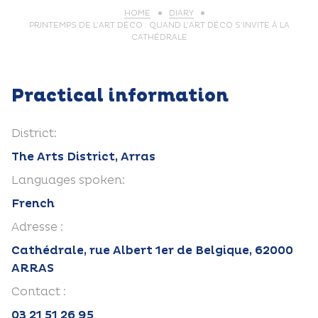
HOME
DIARY
PRINTEMPS DE L’ART DÉCO : QUAND L’ART DÉCO S’INVITE À LA
CATHÉDRALE
Practical information
District:
The Arts District, Arras
Languages spoken:
French
Adresse :
Cathédrale, rue Albert 1er de Belgique, 62000
ARRAS
Contact :
03 21 51 26 95