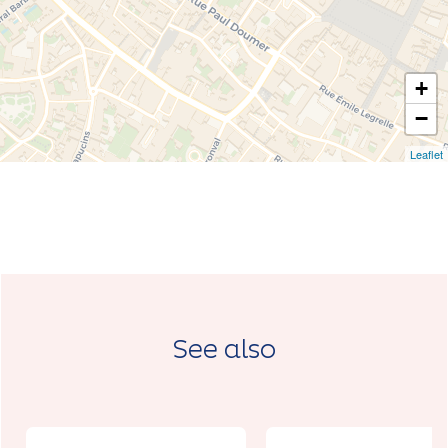
+
−
Leaflet
See also