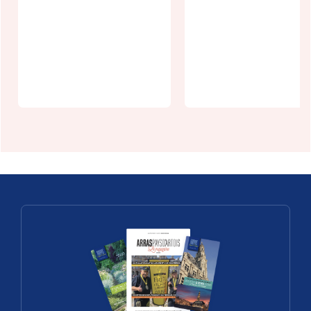
La
Guinguette
L'oeil du cha
Estivale
: Exposition 
d'Arras
Arras