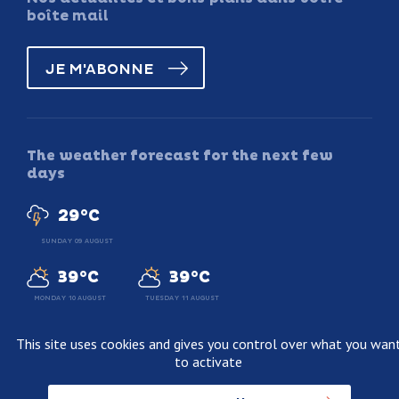
boîte mail
JE M'ABONNE
The weather forecast for the next few
days
29°C
SUNDAY 09 AUGUST
39°C
39°C
MONDAY 10 AUGUST
TUESDAY 11 AUGUST
This site uses cookies and gives you control over what you wan
to activate
Legal information
Terms and conditions of sale