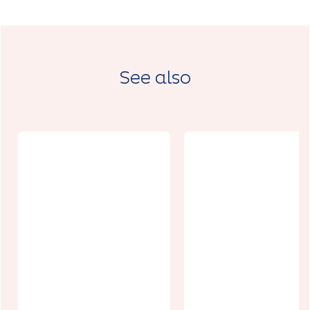
See also
Graffiti
Discovery, les
témoignages
gravés dans
Un week-end
la craie à la
un village :
Carrière
Arleux-
Wellington
Gohelle