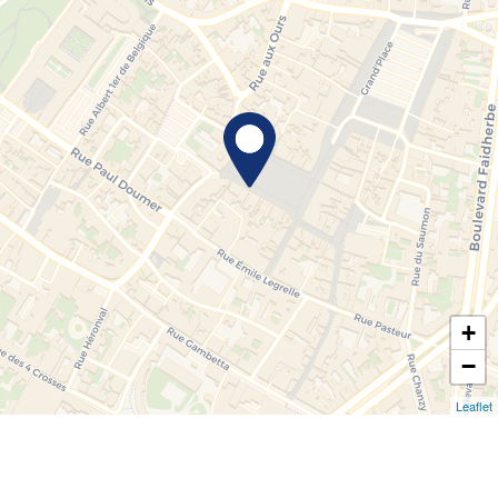
+
−
Leaflet