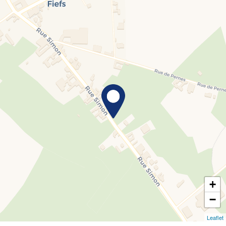
+
−
Leaflet