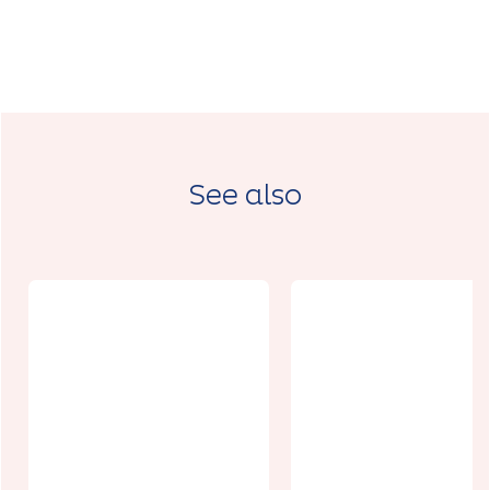
See also
Journées
Européennes
du