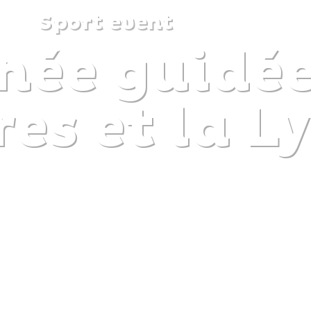
Sport event
ée guidée
DISCOVER
PLAN
EXPERIENCE
DIARY
es et la Ly
The gentle pleasure