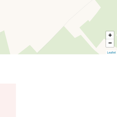
+
−
Leaflet