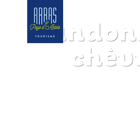
Randonn
chèvr