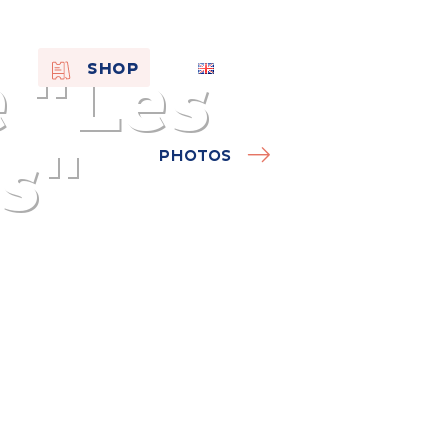
 "Les
EN
SHOP
FR
NL
s"
PHOTOS
On the
s of
Remembra