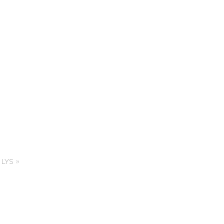
nce Trails
LYS »
rt and
sure