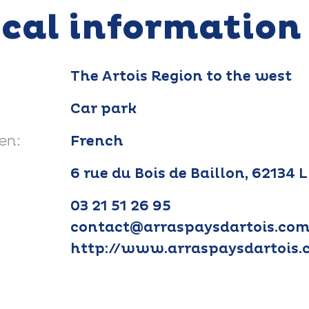
ical information
The Artois Region to the west
Car park
en:
French
6 rue du Bois de Baillon, 62134
03 21 51 26 95
contact@arraspaysdartois.co
http://www.arraspaysdartois