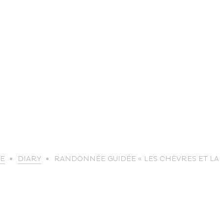
life
E
DIARY
RANDONNÉE GUIDÉE « LES CHÈVRES ET LA 
The great
Spo
outdoors
lei