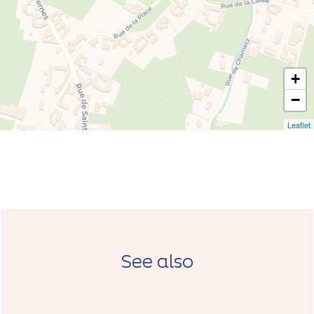
+
−
Leaflet
See also