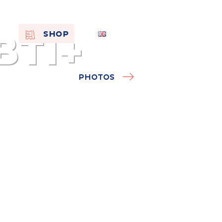
BTI+
EN
SHOP
FR
NL
PHOTOS
On the
s of
Remembra