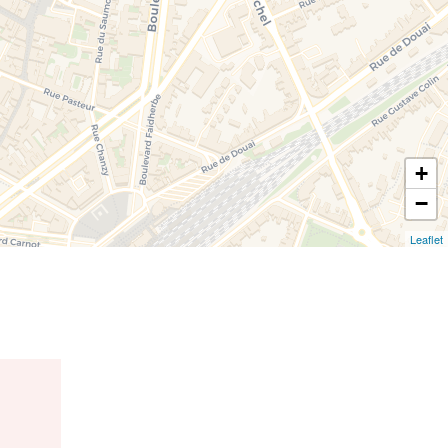
+
−
Leaflet