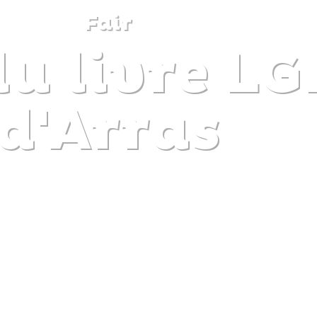
Fair
u livre LG
DISCOVER
PLAN
EXPERIENCE
DIARY
d'Arras
The gentle pleasure