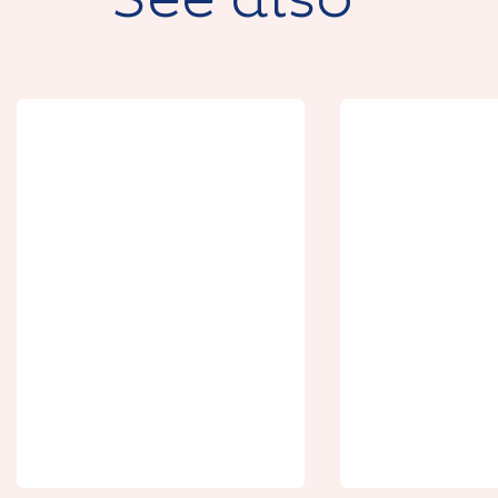
See also
Expérien
réalité vi
Rendez-vous au
au Centre
sommet : un
John Mona
apéro en haut du
3 Jours su
beffroi
Front »