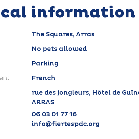
ical information
The Squares, Arras
No pets allowed
Parking
en:
French
rue des jongleurs, Hôtel de Guî
ARRAS
06 03 01 77 16
info@fiertespdc.org