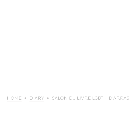
life
HOME
DIARY
SALON DU LIVRE LGBTI+ D’ARRAS
The great
Spo
outdoors
lei