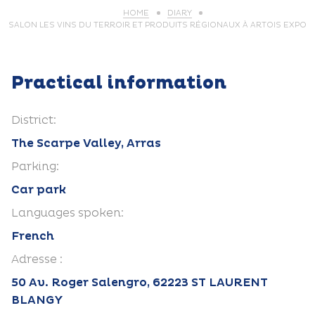
HOME
DIARY
SALON LES VINS DU TERROIR ET PRODUITS RÉGIONAUX À ARTOIS EXPO
Practical information
District:
The Scarpe Valley, Arras
Parking:
Car park
Languages spoken:
French
Adresse :
50 Av. Roger Salengro, 62223 ST LAURENT
BLANGY