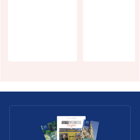
21ème édition
Graffiti
du Festival
Discovery, le
"Les Transes
témoignage
de Marie
gravés dans
Grauette" à
la craie à la
Monchy-
Carrière
Breton
Wellington