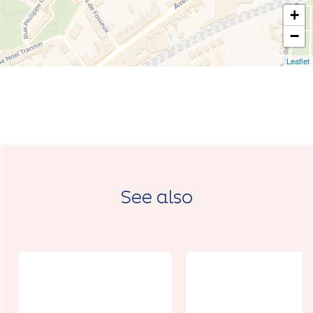
+
−
Leaflet
See also