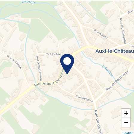
+
−
Leaflet