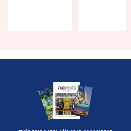
Arras :
Les ateliers
L'énigme de 
couture d'été
citadelle